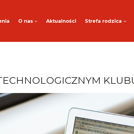
enia
O nas
Aktualności
Strefa rodzica
TECHNOLOGICZNYM KLUB