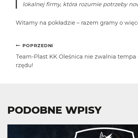
lokalnej firmy, która rozumie potrzeby 
Witamy na pokładzie – razem gramy o więcej,
NAWIGACJA
POPRZEDNI
Team-Plast KK Oleśnica nie zwalnia tempa 
WPISU
rzędu!
PODOBNE WPISY