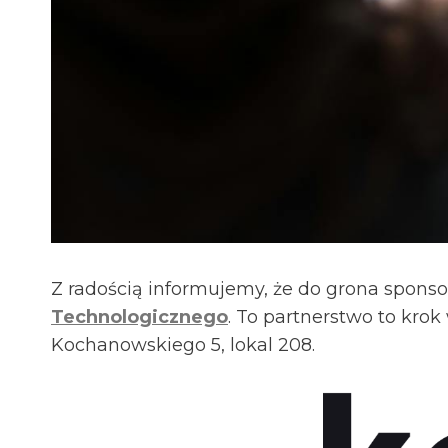
Z radością informujemy, że do grona spons
Technologicznego
. To partnerstwo to krok
Kochanowskiego 5, lokal 208.