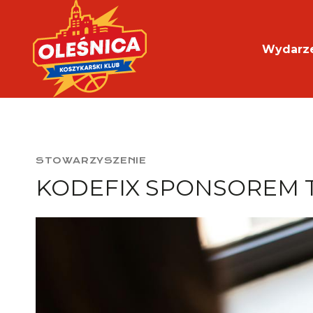
Przejdź
do
treści
Wydarz
STOWARZYSZENIE
KODEFIX SPONSOREM 