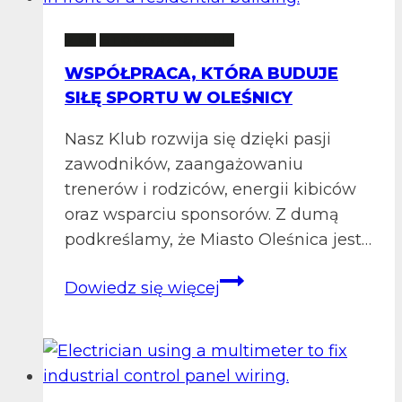
2 LM
STOWARZYSZENIE
WSPÓŁPRACA, KTÓRA BUDUJE
SIŁĘ SPORTU W OLEŚNICY
Nasz Klub rozwija się dzięki pasji
zawodników, zaangażowaniu
trenerów i rodziców, energii kibiców
oraz wsparciu sponsorów. Z dumą
podkreślamy, że Miasto Oleśnica jest…
Współpraca,
Dowiedz się więcej
która
buduje
siłę
sportu