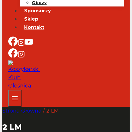
Obozy
Sponsorzy
Sklep
Kontakt
Strona Główna
/
2 LM
2 LM