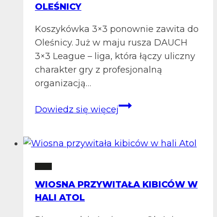
OLEŚNICY
Koszykówka 3×3 ponownie zawita do
Oleśnicy. Już w maju rusza DAUCH
3×3 League – liga, która łączy uliczny
charakter gry z profesjonalną
organizacją…
DAUCH
Dowiedz się więcej
League
startuje!
Koszykówka
3×3
2 LM
wraca
WIOSNA PRZYWITAŁA KIBICÓW W
do
HALI ATOL
Oleśnicy