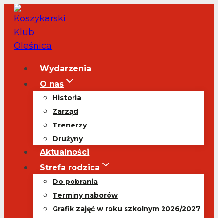
Przejdź
do
treści
Wydarzenia
O nas
Historia
Zarząd
Trenerzy
Drużyny
Aktualności
Strefa rodzica
Do pobrania
Terminy naborów
Grafik zajęć w roku szkolnym 2026/2027