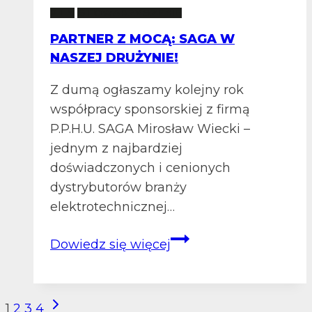
w
2 LM
STOWARZYSZENIE
Oleśnicy
PARTNER Z MOCĄ: SAGA W
NASZEJ DRUŻYNIE!
Z dumą ogłaszamy kolejny rok
współpracy sponsorskiej z firmą
P.P.H.U. SAGA Mirosław Wiecki –
jednym z najbardziej
doświadczonych i cenionych
dystrybutorów branży
elektrotechnicznej…
Partner
Dowiedz się więcej
z
mocą:
SAGA
NAWIGACJA
Następna
1
2
3
4