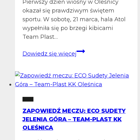
Pierwszy dzień wiosny w Oleśnicy
okazał się prawdziwym świętem
sportu. W sobotę, 21 marca, hala Atol
wypełniła się po brzegi kibicami
Team Plast…
Wiosna
Dowiedz się więcej
przywitała
kibiców
w
hali
Atol
2 LM
ZAPOWIEDŹ MECZU: ECO SUDETY
JELENIA GÓRA – TEAM-PLAST KK
OLEŚNICA