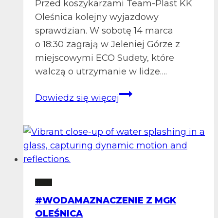
Przed koszykarzami Team-Plast KK
Oleśnica kolejny wyjazdowy
sprawdzian. W sobotę 14 marca
o 18:30 zagrają w Jeleniej Górze z
miejscowymi ECO Sudety, które
walczą o utrzymanie w lidze….
Zapowiedź
Dowiedz się więcej
meczu:
ECO
Sudety
Jelenia
Góra
–
2 LM
Team-
#WODAMAZNACZENIE Z MGK
Plast
OLEŚNICA
KK