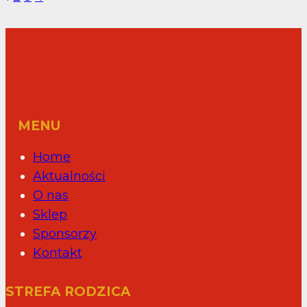
w
STRONY
strona
naszej
drużynie!
MENU
Home
Aktualności
O nas
Sklep
Sponsorzy
Kontakt
STREFA RODZICA