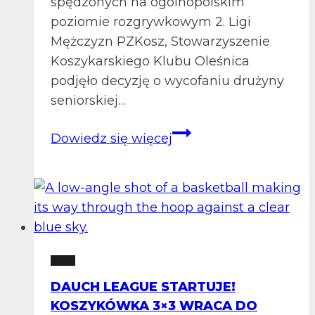
spędzonych na ogólnopolskim
poziomie rozgrywkowym 2. Ligi
Mężczyzn PZKosz, Stowarzyszenie
Koszykarskiego Klubu Oleśnica
podjęło decyzję o wycofaniu drużyny
seniorskiej…
Nowy
Dowiedz się więcej
rozdział
oleśnickiej
koszykówki:
opuszczamy
2.
ligę
2 LM
po
DAUCH LEAGUE STARTUJE!
5
KOSZYKÓWKA 3×3 WRACA DO
sezonach