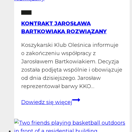
wygrana
2 LM
i
KONTRAKT JAROSŁAWA
nowe
BARTKOWIAKA ROZWIĄZANY
cele
Koszykarski Klub Oleśnica informuje
o zakończeniu współpracy z
Jarosławem Bartkowiakiem. Decyzja
została podjęta wspólnie i obowiązuje
od dnia dzisiejszego. Jarosław
reprezentował barwy KKO…
Kontrakt
Dowiedz się więcej
Jarosława
Bartkowiaka
rozwiązany