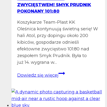
ZWYCIĘSTWEM! SMYK PRUDNIK
POKONANY 101:80
Koszykarze Team-Plast KK
Oleśnica kontynuują świetną serię! W
hali Atol, przy dopingu około 200
kibiców, gospodarze odnieśli
efektowne zwycięstwo 101:80 nad
zespołem Smyk Prudnik. Była to
już 14. wygrana w…
Team-
Dowiedz się więcej
Plast
KK
Oleśnica
z
kolejnym