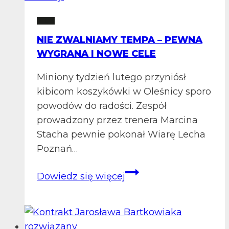
pewnym
2 LM
zwycięstwem!
NIE ZWALNIAMY TEMPA – PEWNA
Smyk
WYGRANA I NOWE CELE
Prudnik
pokonany
Miniony tydzień lutego przyniósł
101:80
kibicom koszykówki w Oleśnicy sporo
powodów do radości. Zespół
prowadzony przez trenera Marcina
Stacha pewnie pokonał Wiarę Lecha
Poznań…
Nie
Dowiedz się więcej
zwalniamy
tempa
–
pewna