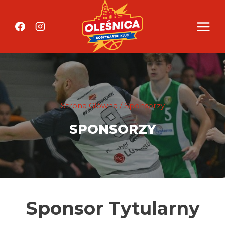
Przejdź
do
treści
Strona Główna
/
Sponsorzy
SPONSORZY
Sponsor Tytularny