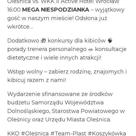
Oleśnica vs. WKK II Active Hotel Wrocław
16:00
MEGA NIESPODZIANKA
– wyjątkowy
gość w naszym mieście! Odsłona już
wkrótce…
Dodatkowo 🎁 konkursy dla kibiców 🧠
porady trenera personalnego 🥗 konsultacje
dietetyczne i wiele innych atrakcji!
Wstęp wolny – zabierz rodzinę, znajomych i
kibicuj razem z nami!
Wydarzenie sfinansowane ze środków
budżetu Samorządu Województwa
Dolnośląskiego, Starostwa Powiatowego w
Oleśnicy oraz Urzędu Miasta Oleśnica.
KKO #Oleśnica #Team-Plast #Koszykówka