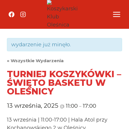
Przejdź
do
treści
wydarzenie już minęło.
« Wszystkie Wydarzenia
TURNIEJ KOSZYKÓWKI –
ŚWIĘTO BASKETU W
OLEŚNICY
13 września, 2025
11:00
17:00
@
–
13 września | 11:00-17:00 | Hala Atol przy
Kochanowskiego 2 w Oleśnicy