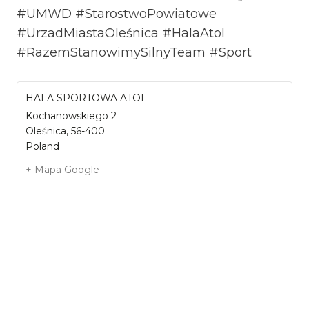
#UMWD #StarostwoPowiatowe
#UrzadMiastaOleśnica #HalaAtol
#RazemStanowimySilnyTeam #Sport
HALA SPORTOWA ATOL
Kochanowskiego 2
Oleśnica
,
56-400
Poland
+ Mapa Google