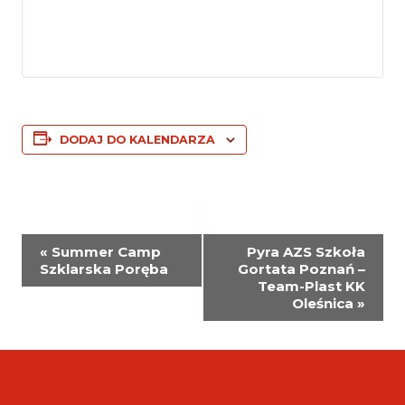
DODAJ DO KALENDARZA
WYDARZENIE
«
Summer Camp
Pyra AZS Szkoła
NAWIGACJA
Szklarska Poręba
Gortata Poznań –
Team-Plast KK
Oleśnica
»