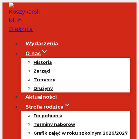
Przejdź
do
treści
Wydarzenia
O nas
Historia
Zarząd
Trenerzy
Drużyny
Aktualności
Strefa rodzica
Do pobrania
Terminy naborów
Grafik zajęć w roku szkolnym 2026/2027