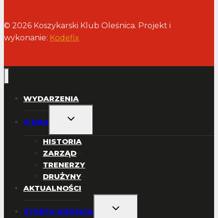
© 2026 Koszykarski Klub Oleśnica. Projekt i
wykonanie:
Kodefix
WYDARZENIA
PRZEŁĄCZ
O NAS
MENU
PODRZĘDNE
HISTORIA
ZARZĄD
TRENERZY
DRUŻYNY
AKTUALNOŚCI
PRZEŁĄCZ
STREFA RODZICA
MENU