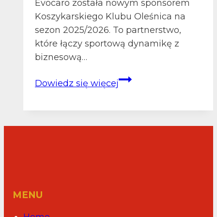
Evocaro została nowym sponsorem
Koszykarskiego Klubu Oleśnica na
sezon 2025/2026. To partnerstwo,
które łączy sportową dynamikę z
biznesową…
więcej
Dowiedz się więcej
mocy
z
evocaro:
nowy
sponsor
gra
z
nami!
MENU