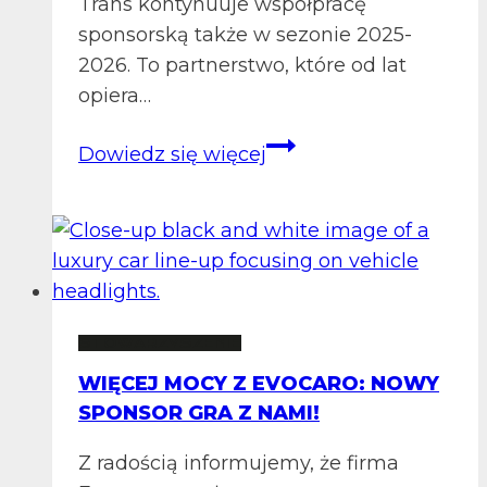
Trans kontynuuje współpracę
sponsorską także w sezonie 2025-
2026. To partnerstwo, które od lat
opiera…
PARTNER
Dowiedz się więcej
NA
DRODZE
DO
SUKCESU:
RUTRA
DALEJ
STOWARZYSZENIE
Z
WIĘCEJ MOCY Z EVOCARO: NOWY
NAMI
SPONSOR GRA Z NAMI!
Z radością informujemy, że firma