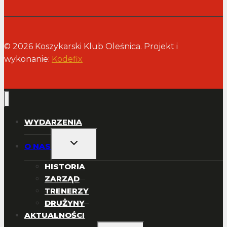
© 2026 Koszykarski Klub Oleśnica. Projekt i
wykonanie:
Kodefix
WYDARZENIA
PRZEŁĄCZ
O NAS
MENU
PODRZĘDNE
HISTORIA
ZARZĄD
TRENERZY
DRUŻYNY
AKTUALNOŚCI