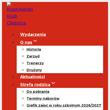
Przejdź
do
treści
Wydarzenia
O nas
Historia
Zarząd
Trenerzy
Drużyny
Aktualności
Strefa rodzica
Do pobrania
Terminy naborów
Grafik zajęć w roku szkolnym 2026/2027