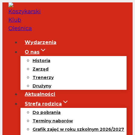
Przejdź
do
treści
Wydarzenia
O nas
Historia
Zarząd
Trenerzy
Drużyny
Aktualności
Strefa rodzica
Do pobrania
Terminy naborów
Grafik zajęć w roku szkolnym 2026/2027