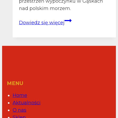
przestrzeń wypoczynku w Gąskach
nad polskim morzem.
MORZE
Dowiedz się więcej
WSPARCIA:
ASGARD
Z
NAMI
W
NOWYM
SEZONIE
MENU
Home
Aktualności
O nas
Sklep