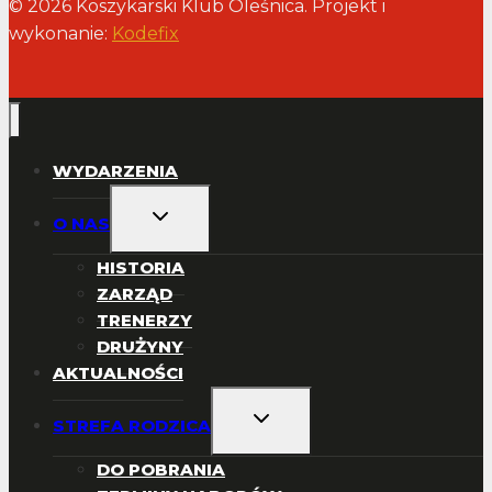
© 2026 Koszykarski Klub Oleśnica. Projekt i
wykonanie:
Kodefix
WYDARZENIA
PRZEŁĄCZ
O NAS
MENU
PODRZĘDNE
HISTORIA
ZARZĄD
TRENERZY
DRUŻYNY
AKTUALNOŚCI
PRZEŁĄCZ
STREFA RODZICA
MENU
PODRZĘDNE
DO POBRANIA