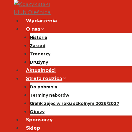
Przejdź
do
treści
Wydarzenia
O nas
Historia
Zarząd
Trenerzy
Drużyny
Aktualności
Strefa rodzica
Do pobrania
Terminy naborów
Grafik zajęć w roku szkolnym 2026/2027
Obozy
Sponsorzy
Sklep