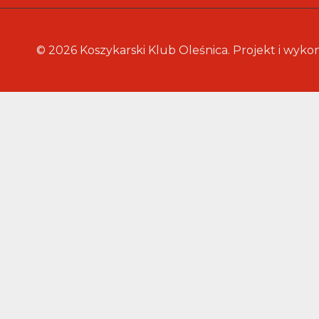
© 2026 Koszykarski Klub Oleśnica. Projekt i wyko
WYDARZENIA
O NAS
PRZEŁĄCZ
MENU
PODRZĘDNE
HISTORIA
ZARZĄD
TRENERZY
DRUŻYNY
AKTUALNOŚCI
STREFA RODZICA
PRZEŁĄCZ
MENU
PODRZĘDNE
DO POBRANIA