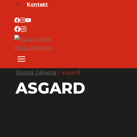
Kontakt
Strona Główna
/
asgard
ASGARD