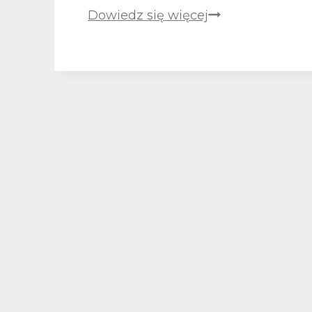
MORZE
Dowiedz się więcej
WSPARCIA:
ASGARD
Z
NAMI
W
NOWYM
SEZONIE