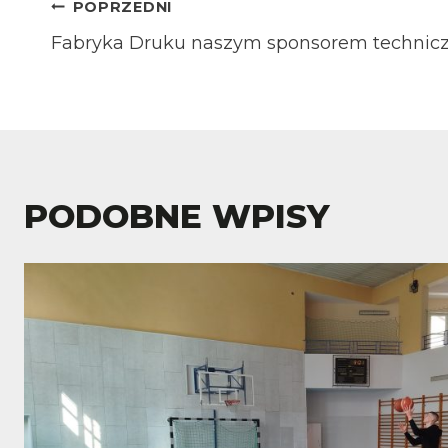
NAWIGACJA
POPRZEDNI
Fabryka Druku naszym sponsorem techni
WPISU
PODOBNE WPISY