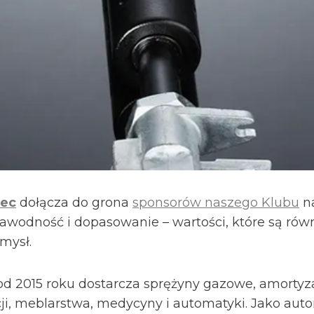
vec
dołącza do grona
sponsorów naszego Klubu
na
awodność i dopasowanie – wartości, które są równie
mysł.
a od 2015 roku dostarcza sprężyny gazowe, amortyz
i, meblarstwa, medycyny i automatyki. Jako aut