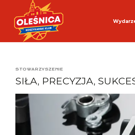
Przejdź
do
treści
Wydarz
STOWARZYSZENIE
SIŁA, PRECYZJA, SUKC