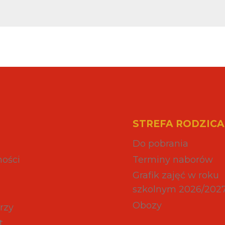
STREFA RODZICA
Do pobrania
ności
Terminy naborów
Grafik zajęć w roku
szkolnym 2026/202
Obozy
rzy
t