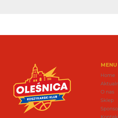
MENU
Home
Aktual
O nas
Sklep
Sponso
Kontak