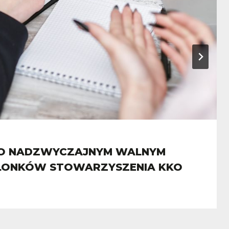
 O NADZWYCZAJNYM WALNYM
ZŁONKÓW STOWARZYSZENIA KKO