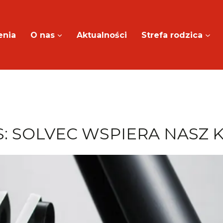
enia
O nas
Aktualności
Strefa rodzica
ES: SOLVEC WSPIERA NASZ 