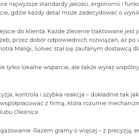
e najwyższe standardy jakości, ergonomii i funkcj
rcie, gdzie każdy detal może zadecydować o wyni
ejście do klienta. Każde zlecenie traktowane jest 
rzeb, przez dobór odpowiednich rozwiązań, aż po w
otra Maligi, Solvec stał się zaufanym dostawcą dla 
e tylko lokalne wsparcie, ale także wyraz wspóln
cyzja, kontrola i szybka reakcja – dokładnie tak j
 współpracować z firmą, która rozumie mechanizm
lubu Oleśnica
gażowanie. Razem gramy o więcej – z precyzją, ene