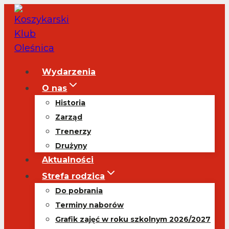
Przejdź
do
treści
Wydarzenia
O nas
Historia
Zarząd
Trenerzy
Drużyny
Aktualności
Strefa rodzica
Do pobrania
Terminy naborów
Grafik zajęć w roku szkolnym 2026/2027