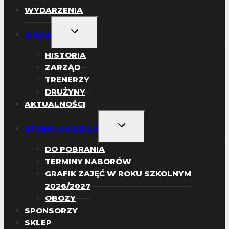
WYDARZENIA
PRZEŁĄCZ
O NAS
MENU
PODRZĘDNE
HISTORIA
ZARZĄD
TRENERZY
DRUŻYNY
AKTUALNOŚCI
PRZEŁĄCZ
STREFA RODZICA
MENU
PODRZĘDNE
DO POBRANIA
TERMINY NABORÓW
GRAFIK ZAJĘĆ W ROKU SZKOLNYM
2026/2027
OBOZY
SPONSORZY
SKLEP