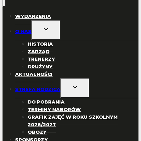
WYDARZENIA
PRZEŁĄCZ
O NAS
MENU
PODRZĘDNE
HISTORIA
ZARZĄD
TRENERZY
DRUŻYNY
AKTUALNOŚCI
PRZEŁĄCZ
STREFA RODZICA
MENU
PODRZĘDNE
DO POBRANIA
TERMINY NABORÓW
GRAFIK ZAJĘĆ W ROKU SZKOLNYM
2026/2027
OBOZY
SPONSORZY