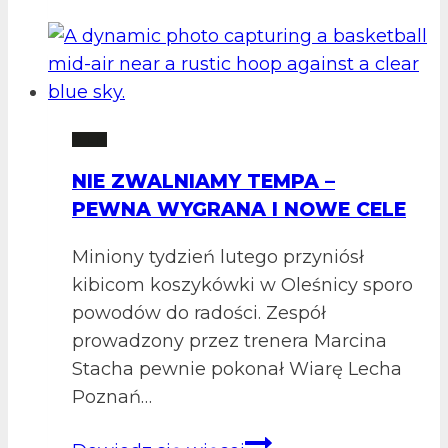
nowym
zawodnikiem
team-
plast
kk
2 LM
Oleśnica!
NIE ZWALNIAMY TEMPA –
PEWNA WYGRANA I NOWE CELE
Miniony tydzień lutego przyniósł
kibicom koszykówki w Oleśnicy sporo
powodów do radości. Zespół
prowadzony przez trenera Marcina
Stacha pewnie pokonał Wiarę Lecha
Poznań…
Nie