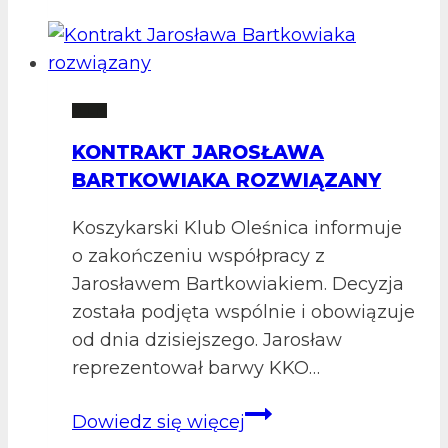
nadal
z
nami!
2 LM
KONTRAKT JAROSŁAWA
BARTKOWIAKA ROZWIĄZANY
Koszykarski Klub Oleśnica informuje
o zakończeniu współpracy z
Jarosławem Bartkowiakiem. Decyzja
została podjęta wspólnie i obowiązuje
od dnia dzisiejszego. Jarosław
reprezentował barwy KKO…
Kontrakt
Dowiedz się więcej
Jarosława