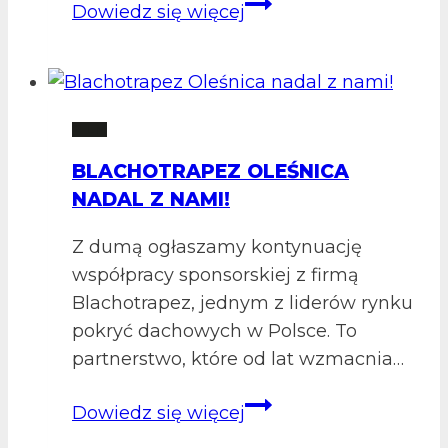
GLOBALNA
Dowiedz się więcej
SIŁA
W
LOKALNEJ
GRZE:
2 LM
ALIAXIS
BLACHOTRAPEZ OLEŚNICA
NADAL
NADAL Z NAMI!
WSPIERA
NASZ
Z dumą ogłaszamy kontynuację
KLUB!
współpracy sponsorskiej z firmą
Blachotrapez, jednym z liderów rynku
pokryć dachowych w Polsce. To
partnerstwo, które od lat wzmacnia…
Blachotrapez
Dowiedz się więcej
Oleśnica