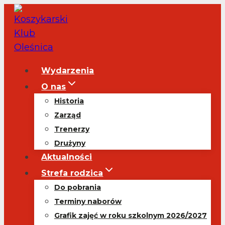
Przejdź
do
treści
Wydarzenia
O nas
Historia
Zarząd
Trenerzy
Drużyny
Aktualności
Strefa rodzica
Do pobrania
Terminy naborów
Grafik zajęć w roku szkolnym 2026/2027