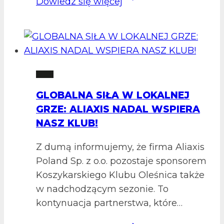
Dowiedz się więcej
zwalniamy
tempa
–
pewna
wygrana
2 LM
i
GLOBALNA SIŁA W LOKALNEJ
nowe
GRZE: ALIAXIS NADAL WSPIERA
cele
NASZ KLUB!
Z dumą informujemy, że firma Aliaxis
Poland Sp. z o.o. pozostaje sponsorem
Koszykarskiego Klubu Oleśnica także
w nadchodzącym sezonie. To
kontynuacja partnerstwa, które…