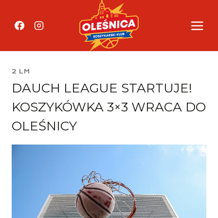
Przejdź
do
treści
2 LM
DAUCH LEAGUE STARTUJE!
KOSZYKÓWKA 3×3 WRACA DO
OLEŚNICY